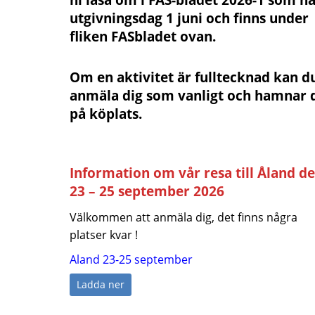
ni läsa om i FAS-bladet 2026-1 som h
utgivningsdag 1 juni och finns under
fliken FASbladet ovan.
Om en aktivitet är fulltecknad kan d
anmäla dig som vanligt och hamnar 
på köplats.
Information om vår resa till Åland d
23 – 25 september 2026
Välkommen att anmäla dig, det finns några
platser kvar !
Aland 23-25 september
Ladda ner