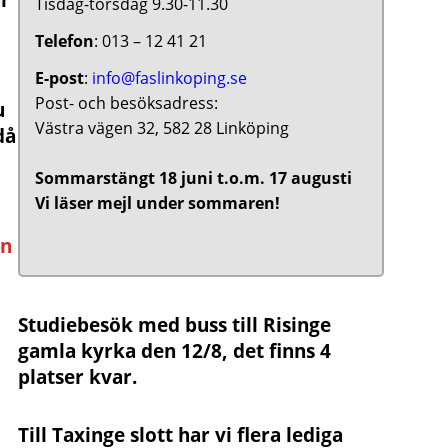
ar
Tisdag-torsdag 9.30-11.30
Telefon
: 013 – 12 41 21
E-post
:
info@faslinkoping.se
Post- och besöksadress:
u
Västra vägen 32, 582 28 Linköping
då
Sommarstängt 18 juni t.o.m. 17 augusti
Vi läser mejl under sommaren!
en
Studiebesök med buss till Risinge
gamla kyrka den 12/8, det finns 4
platser kvar.
Till Taxinge slott har vi flera lediga