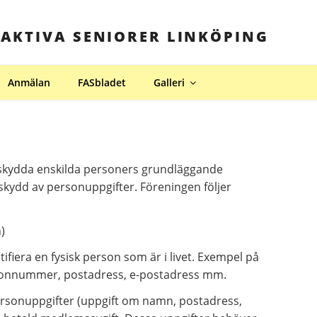
 AKTIVA SENIORER LINKÖPING
Anmälan
FASbladet
Galleri
t skydda enskilda personers grundläggande
ll skydd av personuppgifter. Föreningen följer
)
fiera en fysisk person som är i livet. Exempel på
sonnummer, postadress, e-postadress mm.
ersonuppgifter (uppgift om namn, postadress,