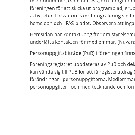
telefonnummer, e-postadress),och uppgift om
föreningen för att skicka ut programblad, grup
aktiviteter. Dessutom sker fotografering vid f
hemsidan och i FAS-bladet. Observera att inga
Hemsidan har kontaktuppgifter om styrelsemedl
underlätta kontakten för medlemmar. (Nuva
Personuppgiftsbiträde (PuB) i föreningen finn
Föreningsregistret uppdateras av PuB och de
kan vända sig till PuB för att få registerutdra
förändringar i personuppgifterna. Medlemma
personuppgifter i och med tecknande och förn