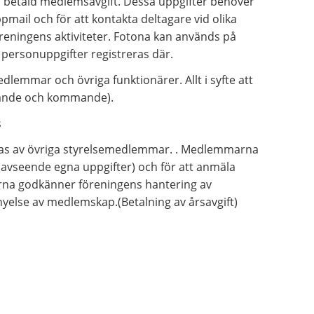
 betald medlemsavgift. Dessa uppgifter behöver
pmail och för att kontakta deltagare vid olika
öreningens aktiviteter. Fotona kan används på
 personuppgifter registreras där.
emmar och övriga funktionärer. Allt i syfte att
rande och kommande).
s
las av övriga styrelsemedlemmar. . Medlemmarna
g (avseende egna uppgifter) och för att anmäla
rna godkänner föreningens hantering av
yelse av medlemskap.(Betalning av årsavgift)