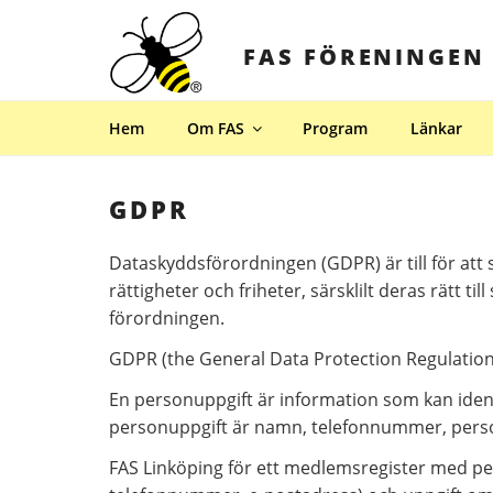
Hoppa
till
FAS FÖRENINGEN
innehåll
Hem
Om FAS
Program
Länkar
GDPR
Dataskyddsförordningen (GDPR) är till för at
rättigheter och friheter, särsklilt deras rätt ti
förordningen.
GDPR (the General Data Protection Regulation
En personuppgift är information som kan identi
personuppgift är namn, telefonnummer, per
FAS Linköping för ett medlemsregister med p