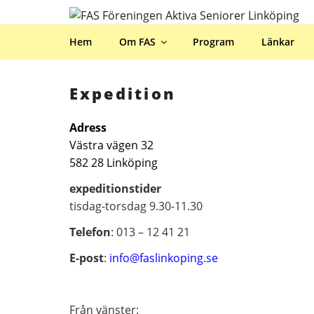
Hoppa
till
innehåll
Hem
Om FAS
Program
Länkar
Expedition
Adress
Västra vägen 32
582 28 Linköping
expeditionstider
tisdag-torsdag 9.30-11.30
Telefon
: 013 – 12 41 21
E-post
:
info@faslinkoping.se
Från vänster: