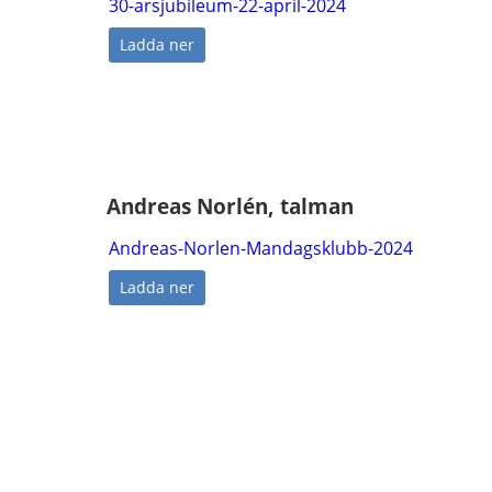
30-arsjubileum-22-april-2024
Ladda ner
Andreas Norlén, talman
Andreas-Norlen-Mandagsklubb-2024
Ladda ner