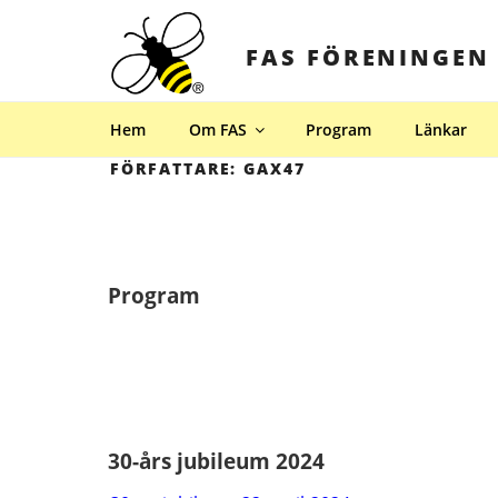
Hoppa
till
FAS FÖRENINGEN
innehåll
Hem
Om FAS
Program
Länkar
FÖRFATTARE:
GAX47
Program
30-års jubileum 2024